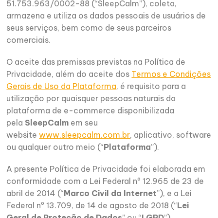
51.753.963/0002-88 (“SleepCalm”), coleta,
armazena e utiliza os dados pessoais de usuários de
seus serviços, bem como de seus parceiros
comerciais.
O aceite das premissas previstas na Política de
Privacidade, além do aceite dos
Termos e Condições
Gerais de Uso da Plataforma
, é requisito para a
utilização por quaisquer pessoas naturais da
plataforma de e-commerce disponibilizada
pela
SleepCalm
em seu
website
www.sleepcalm.com.br
, aplicativo, software
ou qualquer outro meio (“
Plataforma
”).
A presente Política de Privacidade foi elaborada em
conformidade com a Lei Federal nº 12.965 de 23 de
abril de 2014 (“
Marco Civil da Internet
”), e a Lei
Federal nº 13.709, de 14 de agosto de 2018 (“
Lei
Geral de Proteção de Dados
” ou “
LGPD
”).