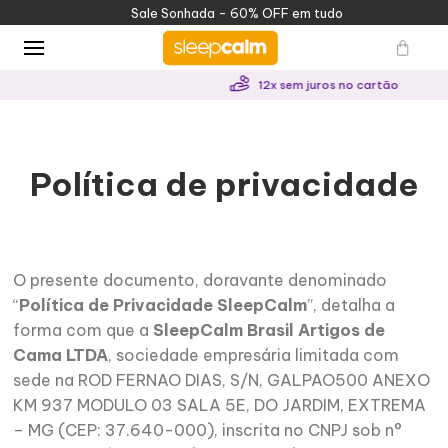
Sale Sonhada - 60% OFF em tudo
12x sem juros no cartão
Política de privacidade
O presente documento, doravante denominado
“
Política de Privacidade SleepCalm
”, detalha a
forma com que a
SleepCalm Brasil Artigos de
Cama LTDA
, sociedade empresária limitada com
sede na ROD FERNAO DIAS, S/N, GALPAO500 ANEXO
KM 937 MODULO 03 SALA 5E, DO JARDIM, EXTREMA
– MG (CEP: 37.640-000), inscrita no CNPJ sob n°