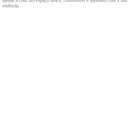
ajudar a criar um espaço único, confortável e alinhado com a sua
essência.