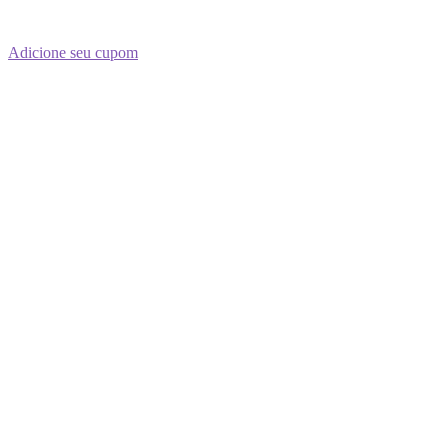
d
h
m
s
Adicione seu cupom