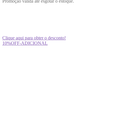
Promoção válida até esgotar o estoque.
d
h
m
s
Clique aqui para obter o desconto!
10%OFF-ADICIONAL