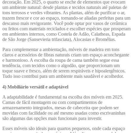
decoração. Em 2025, o quarto se enche de elementos que evocam
um ambiente natural: desde plantas e tecidos naturais até paletas de
tons terrosos e verdes vibrantes. As plantas, além de purificar o ar,
trazem frescor e cor ao espaço, tornando-se aliadas perfeitas para um
descanso mais revigorante. Você pode optar por vasos de cerâmica
ou feitos com materiais reciclados e escolher espécies que prosperam
em ambientes internos, como Costela de Adão, Calatheas, Espada
de São Jorge (Sansevieria trifasciata), Alocasias e Bromélias.
Para complementar a ambientação, móveis de madeira em tons
claros e acessórios de fibras naturais criam um espaço aconchegante
e harmonioso. A escolha da roupa de cama também segue essa
tendência, com tecidos como o algodão, que proporcionam um
toque suave e fresco, além de serem respiráveis e hipoalergênicos.
Tudo isso contribui para um ambiente mais saudável e acolhedor.
4) Mobiliário versátil e adaptável
A adaptabilidade é fundamental na escolha dos móveis em 2025.
Camas de fácil montagem ou com compartimentos de
armazenamento integrados, mesas de cabeceira que podem ser
movidas com facilidade ou até mesmo usadas como escrivaninhas
são algumas das opções mais funcionais para investir.
Esses móveis são ideais para quartos pequenos, onde cada espaço