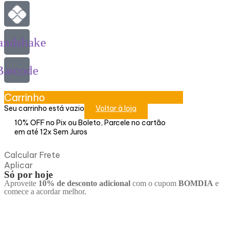
andshake
Barcode
Carrinho
Seu carrinho está vazio
Voltar à loja
10% OFF no Pix ou Boleto, Parcele no cartão
em até 12x Sem Juros
Calcular Frete
Aplicar
Só por hoje
Aproveite
10% de desconto adicional
com o cupom
BOMDIA
e
comece a acordar melhor.