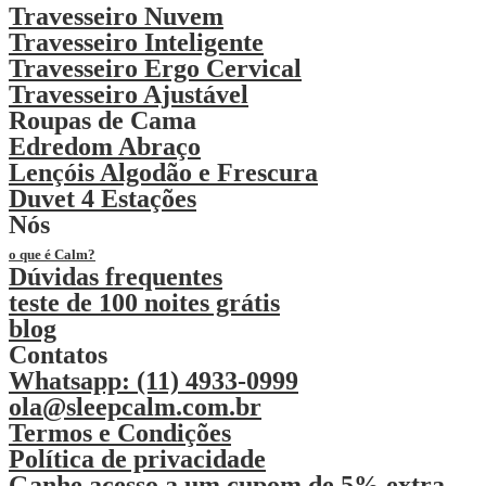
Travesseiro Nuvem
Travesseiro Inteligente
Travesseiro Ergo Cervical
Travesseiro Ajustável
Roupas de Cama
Edredom Abraço
Lençóis Algodão e Frescura
Duvet 4 Estações
Nós
o que é Calm?
Dúvidas frequentes
teste de 100 noites grátis
blog
Contatos
Whatsapp: (11) 4933-0999
ola@sleepcalm.com.br
Termos e Condições
Política de privacidade
Ganhe acesso a um cupom de 5% extra